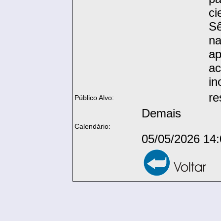
ci
Sê
na
ap
a
in
re
Público Alvo:
Demais
Calendário:
05/05/2026 14: