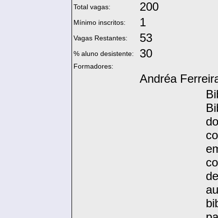
200
Total vagas:
1
Mínimo inscritos:
53
Vagas Restantes:
30
% aluno desistente:
Formadores:
Andréa Ferrei
B
Bi
do
co
e
c
de
a
bi
p