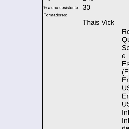
30
% aluno desistente:
Formadores:
Thais Vick
Re
Q
Sc
e 
Es
(
En
U
En
U
I
In
d