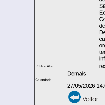
S
E
Co
d
De
c
or
te
in
re
Público Alvo:
Demais
Calendário:
27/05/2026 14: