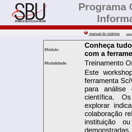
Programa 
Inform
manual do sistema
esq
Conheça tudo 
Módulo:
com a ferrame
Treinamento On
Modalidade:
Este workshop
ferramenta SciV
para análise
científica. O
explorar indi
colaboração re
instituição 
demonstradas, 