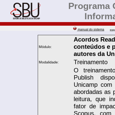
Programa 
Inform
manual do sistema
esq
Acordos Read
conteúdos e p
Módulo:
autores da U
Treinamento
Modalidade:
O treinament
Publish dis
Unicamp com a
abordadas as p
leitura, que 
fator de impa
Scopus, com a