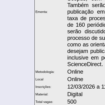
Também serão
publicação e
Ementa:
taxa de proce
de 160 periódi
serão discutid
processo de su
como as orien
desejam public
inclusive em p
ScienceDirect.
Online
Metodologia:
Online
Local
12/03/2026 a 1
Inscrições:
Digital
Material:
500
Total vagas: