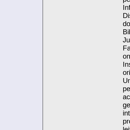
In
Di
d
Bi
J
Fa
on
I
or
Un
p
a
g
in
pr
le