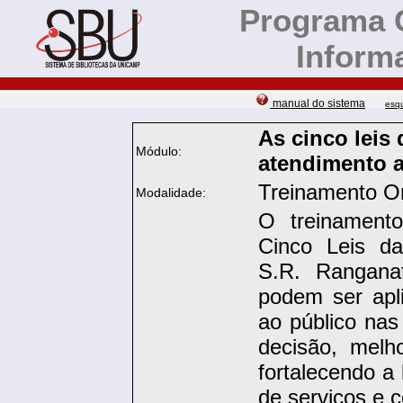
Programa 
Inform
manual do sistema
esq
As cinco leis
Módulo:
atendimento a
Treinamento On
Modalidade:
O treinament
Cinco Leis da
S.R. Rangana
podem ser apl
ao público nas
decisão, melh
fortalecendo a
de serviços e 