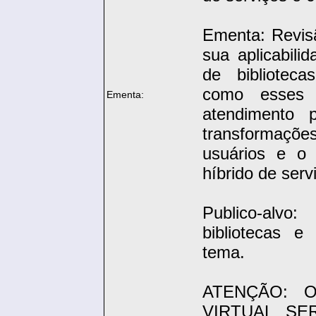
Ementa: Revis
sua aplicabil
de biblioteca
como esses p
Ementa:
atendimento p
transformaçõe
usuários e o 
híbrido de serv
Publico-alv
bibliotecas e
tema.
ATENÇÃO: 
VIRTUAL SE